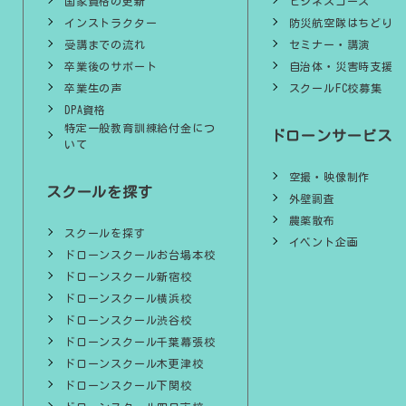
国家資格の更新
ビジネスコース
インストラクター
防災航空隊はちどり
受講までの流れ
セミナー・講演
卒業後のサポート
自治体・災害時支援
卒業生の声
スクールFC校募集
DPA資格
特定一般教育訓練給付金につ
ドローンサービス
いて
空撮・映像制作
スクールを探す
外壁調査
農薬散布
スクールを探す
イベント企画
ドローンスクールお台場本校
ドローンスクール新宿校
ドローンスクール横浜校
ドローンスクール渋谷校
ドローンスクール千葉幕張校
ドローンスクール木更津校
ドローンスクール下関校