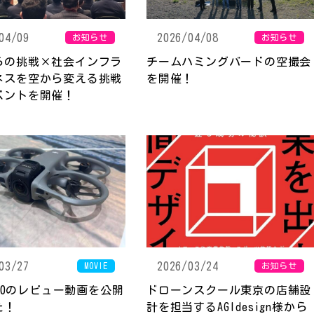
04/09
2026/04/08
お知らせ
お知らせ
らの挑戦×社会インフラ
チームハミングバードの空撮会
ネスを空から変える挑戦
を開催！
ベントを開催！
03/27
2026/03/24
MOVIE
お知らせ
a360のレビュー動画を公開
ドローンスクール東京の店舗設
た！
計を担当するAGIdesign様から