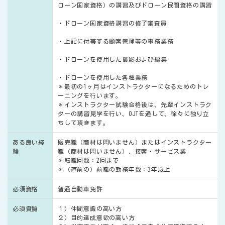
ローン国家資格）の講習及びドローン民間資格の講習
・ドローン国家資格講習の修了審査員
・上記に付帯する顧客管理等の事務業務
・ドローンを使用した撮影および編集
・ドローンを使用した各種業務
＊最初の1ヶ月はインストラクターになるためのトレ
ーニングを行います。
＊インストラクター試験合格後は、先輩インストラク
ターの講習見学を行い、OJTを通して、徐々に独り立
ちして頂きます。
ある良い経
販売職（商材は問いません）またはインストラクター
験
職（商材は問いません）、接客・サービス業
＊転職回数：2回まで
＊（直前の）前職の勤務年数：3年以上
必須資格
普通自動車免許
必須資質
１）仲間意識の高い方
２）目的達成意欲の高い方