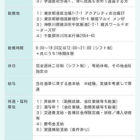
３）学習意欲が高く、常に成長を求めて邁進する方
勤務地
１）東京都港区台場1-7-1 アクアシティお台場3F
２）東京都新宿区新宿5-16-4 新宿マルイ メン6F
３）神奈川県横浜市中区新港2-2-1 横浜ワールドポ
ーターズ6F
４）千葉県市川市本行徳2554-43
勤務時間
9:30〜18:30又は12:00〜21:00（シフト制）
＊共にうち1時間休憩
休日
完全週休二日制（シフト制）、有給休暇、その他会社
指定日
給与
当社基準に準ずる基本給 ※経験、実績を考慮して厚
遇
待遇・福利
１）昇給年１（勤務成績、会社業績等を勘案）
厚生
２）賞与年１（会社業績、勤務実績等を勘案）
３）交通費支給・各種社会保険完備・研修／導入研修
有
４）慶弔金支給
５）家賃補助支給（条件あり）