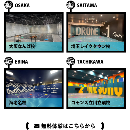
OSAKA
SAITAMA
大阪なんば校
埼玉レイクタウン校
EBINA
TACHIKAWA
海老名校
コモンズ立川立飛校
無料体験はこちらから