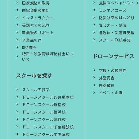
国家資格の取得
点検スペシャリストコ
国家資格の更新
ビジネスコース
インストラクター
防災航空隊はちどり
受講までの流れ
セミナー・講演
卒業後のサポート
自治体・災害時支援
卒業生の声
スクールFC校募集
DPA資格
特定一般教育訓練給付金につ
ドローンサービス
いて
空撮・映像制作
スクールを探す
外壁調査
農薬散布
スクールを探す
イベント企画
ドローンスクールお台場本校
ドローンスクール新宿校
ドローンスクール横浜校
ドローンスクール渋谷校
ドローンスクール千葉幕張校
ドローンスクール木更津校