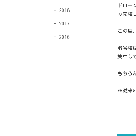
ドロー
2018
み開校
2017
この度
2016
渋谷校
集中し
もちろ
※従来