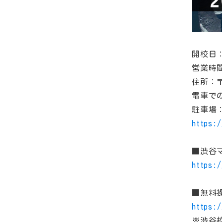
開校日：
営業時間
住所：〒
電車で
駐車場
https:/
■​渋谷
https:/
■無料
https:/
​※渋