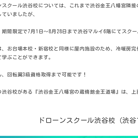
ンスクール渋谷校については、これまで渋谷金王八幡宮隣接
していましたが、
、期間限定で7月1日～8月28日まで渋谷マルイ6階にてスク
は、お台場本校・新宿校と同様に屋内施設のため、冷暖房完
て学ぶことができます。
ん、回転翼3級資格取得まで可能です！
の渋谷校がある『渋谷金王八幡宮の蔵脩館金王道場』は、上
ドローンスクール渋谷校（渋谷